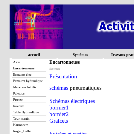
accueil
Systèmes
Travaux prat
Encartonneuse
Axia
Encartonneuse
Systèmes
Ermatest élec
Présentation
Ermatest hydraulique
schémas
pneumatiques
Malaxeur habilis
Paletticc
Piscine
Schémas électriques
Ravoux
bornier1
Table Hydraulique
bornier2
Tour martin
Grafcets
Harmocem
Roger_Gallet
Entrées et sorties