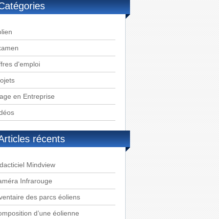
Catégories
lien
xamen
fres d'emploi
ojets
age en Entreprise
idéos
Articles récents
dacticiel Mindview
améra Infrarouge
ventaire des parcs éoliens
mposition d’une éolienne