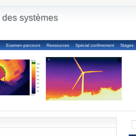
 des systèmes
s
Examen-parcours
Ressources
Spécial confinement
Stages