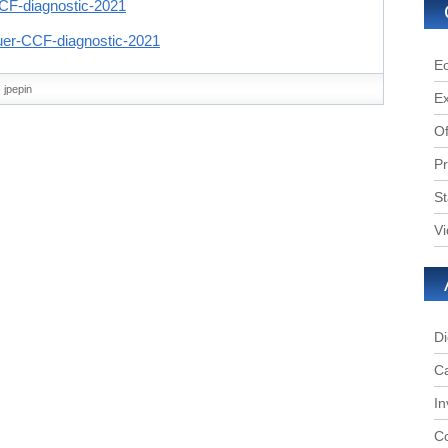
CCF-diagnostic-2021
tuer-CCF-diagnostic-2021
Eo
jpepin
E
Of
Pr
St
V
Di
C
In
Co