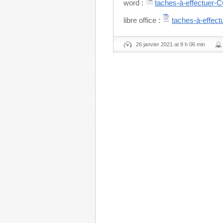
word :
taches-à-effectuer-
libre office :
taches-à-effec
26 janvier 2021 at 9 h 06 min