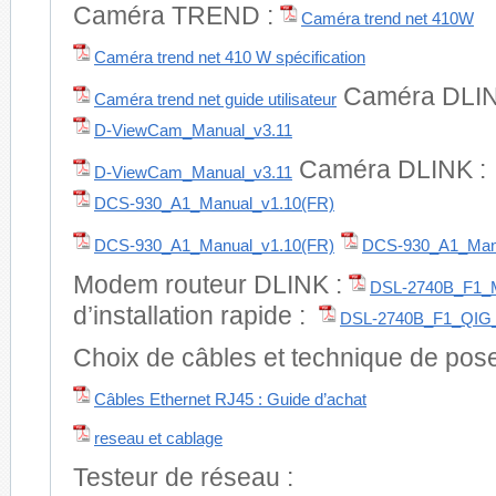
Caméra TREND :
Caméra trend net 410W
Caméra trend net 410 W spécification
Caméra DLIN
Caméra trend net guide utilisateur
D-ViewCam_Manual_v3.11
Caméra DLINK :
D-ViewCam_Manual_v3.11
DCS-930_A1_Manual_v1.10(FR)
DCS-930_A1_Manual_v1.10(FR)
DCS-930_A1_Man
Modem routeur DLINK :
DSL-2740B_F1_M
d’installation rapide :
DSL-2740B_F1_QIG_
Choix de câbles et technique de pose
Câbles Ethernet RJ45 : Guide d’achat
reseau et cablage
Testeur de réseau :